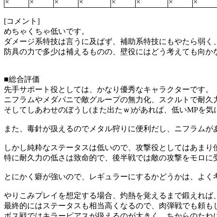
×
×
×
×
×
×
×
×
[コメント]
めちゃくちゃ低いです。
ダメージ系特技は言うに及ばず、補助系特技にもやたら弱く
防具の力で多少は補えるものの、壁役にはどう考えても向か
■総合評価
先手サポート役としては、かなり優秀なキャラクターです。
ニフラムやメダパニで敵グループの無力化、スクルトで耐久力
そしてしあわせのぼうし(また出たｗ)があれば、低いMPを
また、毒針が扱えるのでメタル狩りに便利だし、ニフラムが
しかし純粋なステータスは低いので、攻撃役としてはあまり
特に耐久力の低さは致命的で、後半戦では敵の攻撃をモロに
とにかく癖が強いので、レギュラーにするかどうかは、よく
やりこみプレイを想定する場合、灼熱を覚えるまで鍛えれば
最終的にはステータスも相当高くなるので、肉弾戦でも頼も
ボス戦ではキラーピアスが扱えるのが大きく、ちからのたね