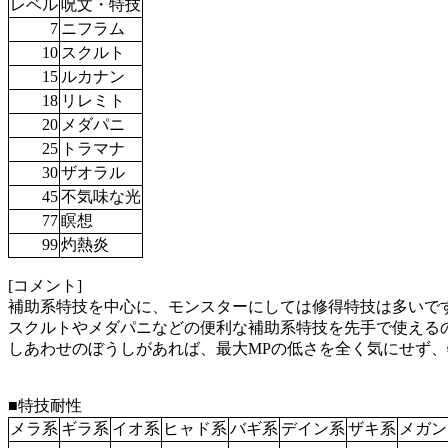
レベル
呪文・特技
7
ニフラム
10
スクルト
15
ルカナン
18
リレミト
20
メダパニ
25
トラマナ
30
ザオラル
45
不気味な光
77
瞑想
99
灼熱炎
[コメント]
補助系特技を中心に、モンスターにしては修得特技は多いで
スクルトやメダパニなどの便利な補助系特技を先手で使える
しあわせのぼうしがあれば、最大MPの低さを全く気にせず
■特技耐性
メラ系
ギラ系
イオ系
ヒャド系
バギ系
デイン系
ザキ系
メガン