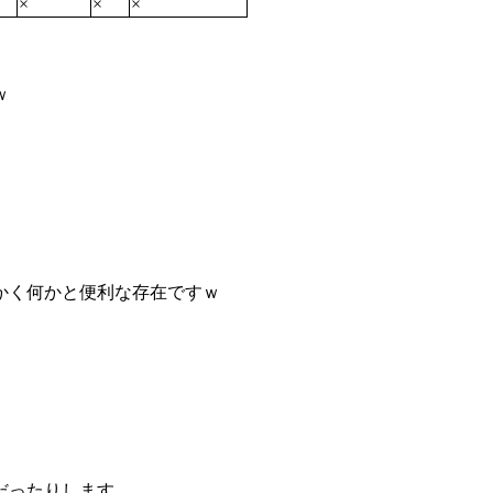
×
×
×
ｗ
かく何かと便利な存在ですｗ
だったりします。