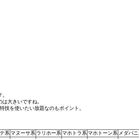
す。
のは大きいですね。
、特技を使いたい放題なのもポイント。
テ系
マヌーサ系
ラリホー系
マホトラ系
マホトーン系
メダパニ