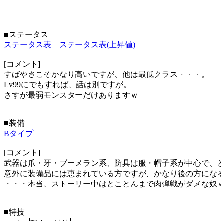
■ステータス
ステータス表
ステータス表(上昇値)
[コメント]
すばやさこそかなり高いですが、他は最低クラス・・・。
Lv99にでもすれば、話は別ですが。
さすが最弱モンスターだけありますｗ
■装備
Bタイプ
[コメント]
武器は爪・牙・ブーメラン系、防具は服・帽子系が中心で、
意外に装備品には恵まれている方ですが、かなり後の方になる
・・・本当、ストーリー中はとことんまで肉弾戦がダメな奴
■特技