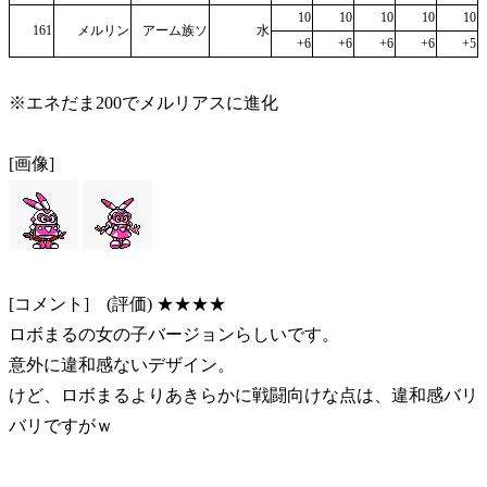
10
10
10
10
10
161
メルリン
アーム族ソ
水
+6
+6
+6
+6
+5
※エネだま200でメルリアスに進化
[画像]
[コメント] (評価) ★★★★
ロボまるの女の子バージョンらしいです。
意外に違和感ないデザイン。
けど、ロボまるよりあきらかに戦闘向けな点は、違和感バリ
バリですがｗ