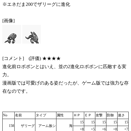
※エネだま200でザリーグに進化
[画像]
[コメント] (評価) ★★★★
進化前ロボポンとはいえ、並の2進化ロボポンに匹敵する実
力。
漫画版では可愛げのある姿だったが、ゲーム版では強力な存
在なのです。
No
名前
タイプ
属性
ＨＰ
ＥＰ
攻撃
防御
速さ
15
15
15
15
15
158
ザリーグ
アーム族シ
海
+8
+5
+6
+8
+7