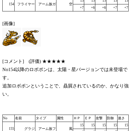
15
15
15
15
15
154
フライヤー
アーム族ガ
空
+7
+6
+6
+7
+7
[画像]
[コメント] (評価) ★★★★★
No154以降のロボポンは、太陽・星バージョンでは未登場で
す。
追加ロボポンということで、贔屓されているのか、かなり強
い。
No
名前
タイプ
属性
ＨＰ
ＥＰ
攻撃
防御
速さ
15
15
15
15
15
155
グラジ
アーム族フ
風