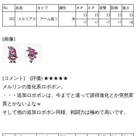
No
名前
タイプ
属性
ＨＰ
ＥＰ
攻撃
防御
速さ
15
15
15
15
15
162
メルリアス
アーム族ソ
水
+7
+7
+7
+7
+6
[画像]
[コメント] (評価) ★★★★★
メルリンの進化系ロボポン。
・・・追加ロボポンは、今までと違って誰得進化とか突然変
異とかないよなｗ
そして他の追加ロボポン同様、戦闘力は極めて高いです。