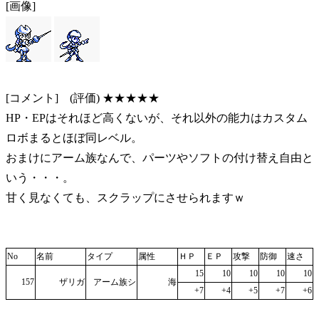
[画像]
[コメント] (評価) ★★★★★
HP・EPはそれほど高くないが、それ以外の能力はカスタム
ロボまるとほぼ同レベル。
おまけにアーム族なんで、パーツやソフトの付け替え自由と
いう・・・。
甘く見なくても、スクラップにさせられますｗ
No
名前
タイプ
属性
ＨＰ
ＥＰ
攻撃
防御
速さ
15
10
10
10
10
157
ザリガ
アーム族シ
海
+7
+4
+5
+7
+6