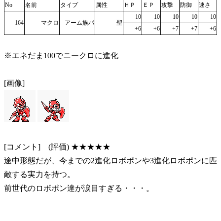
No
名前
タイプ
属性
ＨＰ
ＥＰ
攻撃
防御
速さ
10
10
10
10
10
164
マクロ
アーム族パ
聖
+6
+6
+7
+7
+6
※エネだま100でニークロに進化
[画像]
[コメント] (評価) ★★★★★
途中形態だが、今までの2進化ロボポンや3進化ロボポンに匹
敵する実力を持つ。
前世代のロボポン達が涙目すぎる・・・。