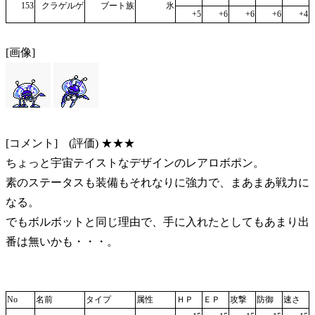
153
クラゲルゲ
ブート族
氷
+5
+6
+6
+6
+4
[画像]
[コメント] (評価) ★★★
ちょっと宇宙テイストなデザインのレアロボポン。
素のステータスも装備もそれなりに強力で、まあまあ戦力に
なる。
でもボルボットと同じ理由で、手に入れたとしてもあまり出
番は無いかも・・・。
No
名前
タイプ
属性
ＨＰ
ＥＰ
攻撃
防御
速さ