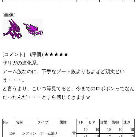
[画像]
[コメント] (評価) ★★★★★
ザリガの進化系。
アーム族なのに、下手なブート族よりもよほど頑丈とい
う・・・。
と言うより、こいつ等見てると、今までのロボポンってなん
だったんだ・・・とすら感じてきますｗ
No
名前
タイプ
属性
ＨＰ
ＥＰ
攻撃
防御
速さ
10
10
10
10
10
159
シフォン
アーム族ナ
雷