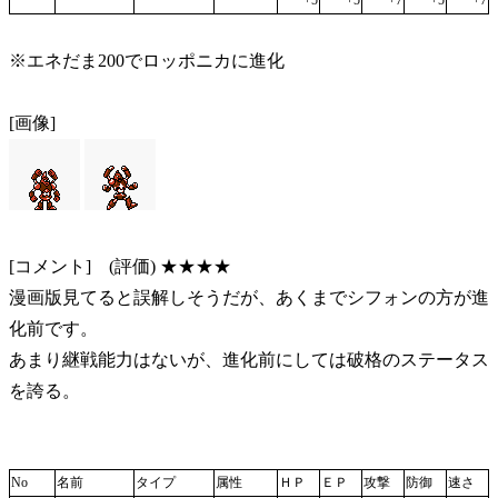
+5
+5
+7
+5
+7
※エネだま200でロッポニカに進化
[画像]
[コメント] (評価) ★★★★
漫画版見てると誤解しそうだが、あくまでシフォンの方が進
化前です。
あまり継戦能力はないが、進化前にしては破格のステータス
を誇る。
No
名前
タイプ
属性
ＨＰ
ＥＰ
攻撃
防御
速さ