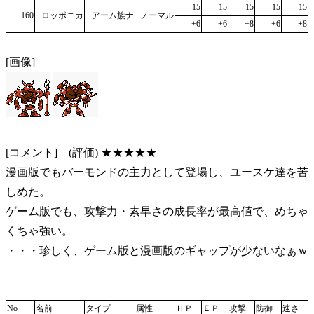
15
15
15
15
15
160
ロッポニカ
アーム族ナ
ノーマル
+6
+6
+8
+6
+8
[画像]
[コメント] (評価) ★★★★★
漫画版でもバーモンドの主力として登場し、ユースケ達を苦
しめた。
ゲーム版でも、攻撃力・素早さの成長率が最高値で、めちゃ
くちゃ強い。
・・・珍しく、ゲーム版と漫画版のギャップが少ないなぁｗ
No
名前
タイプ
属性
ＨＰ
ＥＰ
攻撃
防御
速さ