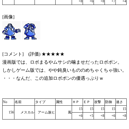
+8
+6
+8
+7
+4
[画像]
[コメント] (評価) ★★★★★
漫画版では、ロボまるやムサシの噛ませだったロボポン。
しかしゲーム版では、やや鈍臭いもののめちゃくちゃ強い。
・・・なんだ、この追加ロボポンの優遇っぷりｗ
No
名前
タイプ
属性
ＨＰ
ＥＰ
攻撃
防御
速さ
15
15
15
15
15
156
メスカル
アーム族ヒ
風
+6
+5
+8
+6
+8