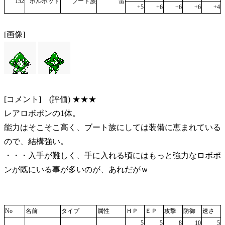
152
ボルボット
ブート族
雷
+5
+6
+6
+6
+4
[画像]
[コメント] (評価) ★★★
レアロボポンの1体。
能力はそこそこ高く、ブート族にしては装備に恵まれている
ので、結構強い。
・・・入手が難しく、手に入れる頃にはもっと強力なロボポ
ンが既にいる事が多いのが、あれだがｗ
No
名前
タイプ
属性
ＨＰ
ＥＰ
攻撃
防御
速さ
5
5
8
10
5