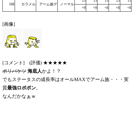
15
15
15
15
15
168
カラメル
アーム族デ
ノーマル
+9
+9
+8
+8
+8
[画像]
[コメント] (評価) ★★★★★
ポリバケツ
海底人
かよ！？
でもステータスの成長率はオールMAXでアーム族・・・実
質
最強ロボポン
。
なんだかなぁｗ