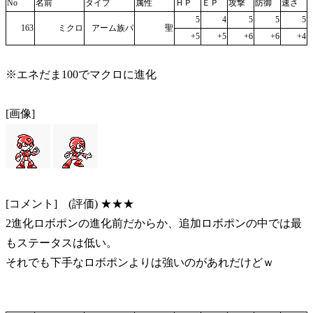
No
名前
タイプ
属性
ＨＰ
ＥＰ
攻撃
防御
速さ
5
4
5
5
5
163
ミクロ
アーム族パ
聖
+5
+5
+6
+6
+4
※エネだま100でマクロに進化
[画像]
[コメント] (評価) ★★★
2進化ロボポンの進化前だからか、追加ロボポンの中では最
もステータスは低い。
それでも下手なロボポンよりは強いのがあれだけどｗ