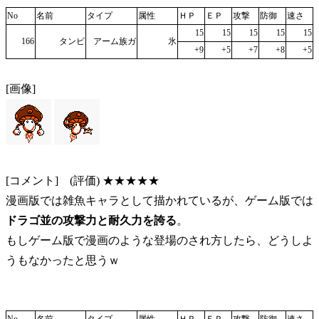
No
名前
タイプ
属性
ＨＰ
ＥＰ
攻撃
防御
速さ
15
15
15
15
15
166
タンビ
アーム族ガ
氷
+9
+5
+7
+8
+5
[画像]
[コメント] (評価) ★★★★★
漫画版では雑魚キャラとして描かれているが、ゲーム版では
ドラゴ並の攻撃力と耐久力を誇る
。
もしゲーム版で漫画のような登場のされ方したら、どうしよ
うもなかったと思うｗ