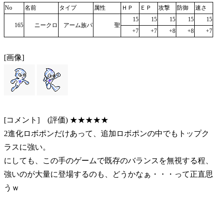
No
名前
タイプ
属性
ＨＰ
ＥＰ
攻撃
防御
速さ
15
15
15
15
15
165
ニークロ
アーム族パ
聖
+7
+7
+8
+8
+7
[画像]
[コメント] (評価) ★★★★★
2進化ロボポンだけあって、追加ロボポンの中でもトップク
ラスに強い。
にしても、この手のゲームで既存のバランスを無視する程、
強いのが大量に登場するのも、どうかなぁ・・・って正直思
うｗ