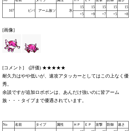
No
名前
タイプ
属性
ＨＰ
ＥＰ
攻撃
防御
速さ
15
15
15
15
15
167
ピパ
アーム族ソ
氷
+5
+9
+7
+5
+8
[画像]
[コメント] (評価) ★★★★★
耐久力はやや低いが、速攻アタッカーとしてはこの上なく優
秀。
余談ですが追加ロボポンは、あんだけ強いのに皆アーム
族・・・タイプまで優遇されています。
No
名前
タイプ
属性
ＨＰ
ＥＰ
攻撃
防御
速さ