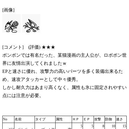
[画像]
[コメント] (評価) ★★★
ボンボンでは有名だった、某猫漫画の主人公が、ロボポン世
界に友情出演してくれましたｗ
EPと速さに優れ、攻撃力の高いパーツを多く装備出来るた
め、速攻アタッカーとして中々優秀。
しかし耐久力はあまり高くなく、属性も氷に固定されやすい
点には注意が必要。
No
名前
タイプ
属性
ＨＰ
ＥＰ
攻撃
防御
速さ
5
5
8
10
15