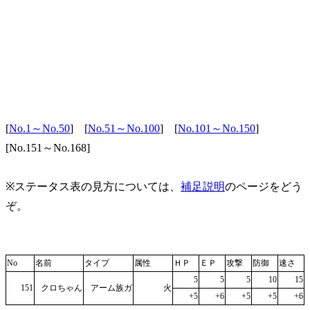
[
No.1～No.50
] [
No.51～No.100
] [
No.101～No.150
]
[No.151～No.168]
※ステータス表の見方については、
補足説明
のページをどう
ぞ。
No
名前
タイプ
属性
ＨＰ
ＥＰ
攻撃
防御
速さ
5
5
5
10
15
151
クロちゃん
アーム族ガ
火
+5
+6
+5
+5
+6