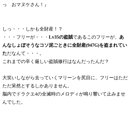
っ おマヌケさん！』
しっ・・・しかも全財産！？
・・・フリーが・・・
Lv35の盗賊
であるこのフリーが、
あ
んなしょぼそうなコソ泥ごときに全財産(947G)を盗まれてい
た
だなんて・・・。
これまでの辛く厳しい盗賊修行はなんだったんだ？
大笑いしながら去っていくマリーンを尻目に、フリーはただ
ただ呆然とするしかありません。
脳内でドラクエ4の全滅時のメロディが鳴り響いて止みませ
んでした。