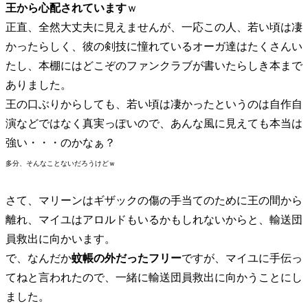
王から心配されています
ｗ
正直、全然大丈夫に見えませんが、一応この人、若い頃は凄
かったらしく、彼の剣技に憧れているオーガ達はたくさんい
たし、本棚にはどこぞのファンクラブが書いたらしき本まで
ありました。
王の口ぶりからしても、若い頃は凄かったというのは自作自
演などではなく真実っぽいので、あんな風に見えても本当は
強い・・・のかなぁ？
多分、そんなことないだろうけどｗ
さて、マリーンはギザックの傷の手当てのために王の間から
離れ、マイユはアロルドもいるかもしれないからと、輸送団
員救出に向かいます。
で、なんだか
蚊帳の外だったフリー
ですが、マイユに手伝っ
てねと言われたので、一緒に輸送団員救出に向かうことにし
ました。