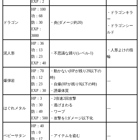
EXP：2
HP：100
・ドラゴンキラ
功：68
ー
ドラゴン
防：30
・炎(ダメージ約20)
・ドラゴンシー
EXP：
ルド
3000
HP：36
功：13
・人形よけの指
泥人形
・不思議な踊り(レベル-1)
防：23
輪
EXP：40
HP：70
・動かない(HPが残り29以下の
功：12
時)
爆弾岩
---
防：23
・自爆(HPが残り9以下の時)
EXP：30
・誘爆体質
HP：3
・2倍速2回攻撃
功：30
・逃げまわる
はぐれメタル
---
防：49
・ワープ
EXP：500
・攻撃を1ダメージ以下化
HP：40
功：0
ベビーサタン
・アイテムを盗む
---
防：17