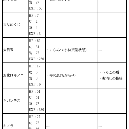
防：27
EXP：50
HP：7
功：2
大なめくじ
---
---
防：4
EXP：3
HP：62
功：31
大目玉
・にらみつける(混乱状態)
---
防：27
EXP：250
HP：17
功：6
・うろこの盾
お化けキノコ
・毒の息(ちから-1)
防：8
・毒消しの指輪
EXP：6
HP：51
功：51
ギガンテス
---
---
防：27
EXP：380
HP：27
功：22
キメラ
---
---