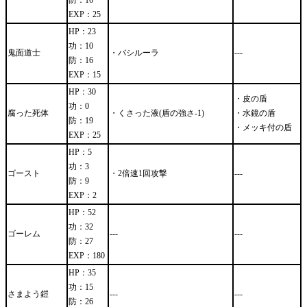
防：16
EXP：25
HP：23
功：10
鬼面道士
・バシルーラ
---
防：16
EXP：15
HP：30
・皮の盾
功：0
腐った死体
・くさった液(盾の強さ-1)
・水鏡の盾
防：19
・メッキ付の盾
EXP：25
HP：5
功：3
ゴースト
・2倍速1回攻撃
---
防：9
EXP：2
HP：52
功：32
ゴーレム
---
---
防：27
EXP：180
HP：35
功：15
さまよう鎧
---
---
防：26