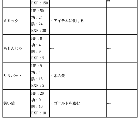
EXP：150
HP：50
功：24
ミミック
・アイテムに化ける
---
防：24
EXP：30
HP：8
功：4
ももんじゃ
---
---
防：9
EXP：5
HP：9
功：4
リリパット
・木の矢
---
防：15
EXP：5
HP：20
功：0
笑い袋
・ゴールドを盗む
---
防：16
EXP：10