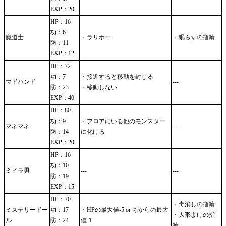
EXP：20
HP：16
功：6
魔道士
・ラリホー
・眠らずの指輪
防：11
EXP：12
HP：72
功：7
・接近すると移動を封じる
マドハンド
---
防：23
・移動しない
EXP：40
HP：80
功：9
・フロアにいる他のモンスター
マネマネ
---
防：14
に化ける
EXP：20
HP：16
功：10
ミイラ男
---
---
防：19
EXP：15
HP：70
・毒消しの指輪
ミステリードー
功：17
・HPの最大値-5 or ちからの最大
・人形よけの指
ル
防：24
値-1
輪