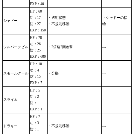
EXP：40
HP：60
功：17
・透明状態
・シャドーの指
シャドー
防：27
・不規則移動
輪
EXP：150
HP：78
功：26
シルバーデビル
・2倍速2回攻撃
---
防：25
EXP：600
HP：10
功：4
スモールグール
・分裂
---
防：15
EXP：7
HP：5
功：2
スライム
---
---
防：1
EXP：1
HP：7
功：3
ドラキー
・不規則移動
---
防：1