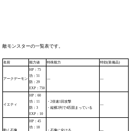
敵モンスターの一覧表です。
名前
能力値
特殊能力
特効(装備品)
HP：75
功：51
アークデーモン
---
---
防：29
EXP：750
HP：60
功：11
・2倍速1回攻撃
イエティ
---
防：3
・縦横2列で4匹固まっている
EXP：10
HP：45
功：18
動く石像
・石像に化ける
---