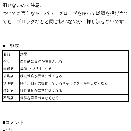
消せないので注意。
ついでに言うなら、パワーグローブを使って爆弾を投げ当て
ても、ブロックなどと同じ扱いなのか、押し潰せないです。
■一覧表
名前
効果
ゲリ
自動的に爆弾が設置される
最低病
爆弾1・火力1になる
俊足病
移動速度が異常に速くなる
透明病
時々、自分の操作しているキャラクターが見えなくなる
鈍足病
移動速度が異常に遅くなる
不能病
爆弾を設置出来なくなる
■コメント
●ゲリ