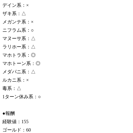
デイン系：×
ザキ系：△
メガンテ系：×
ニフラム系：○
マヌーサ系：△
ラリホー系：△
マホトラ系：◎
マホトーン系：◎
メダパニ系：△
ルカニ系：×
毒系：△
1ターン休み系：○
●報酬
経験値：155
ゴールド：60