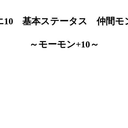
エ10 基本ステータス 仲間モ
～モーモン+10～