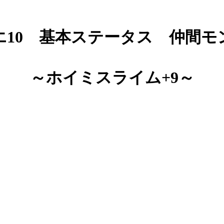
エ10 基本ステータス 仲間モ
～ホイミスライム+9～