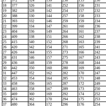
17
372
324
139
250
155
230
18
377
326
141
252
156
231
19
382
328
142
254
157
232
20
388
330
144
257
158
233
21
393
332
146
259
159
234
22
399
334
147
261
160
236
23
404
336
149
264
161
237
24
409
338
151
266
162
238
25
415
340
152
268
163
239
26
420
342
154
271
165
241
27
426
344
155
273
166
242
28
431
346
157
275
167
243
29
436
348
159
278
168
244
30
442
350
160
280
169
246
31
447
352
162
282
170
247
32
453
354
164
285
171
248
33
458
356
165
287
172
249
34
463
358
167
289
173
250
35
469
360
169
292
174
252
36
474
362
170
294
175
253
37
480
364
172
296
176
254