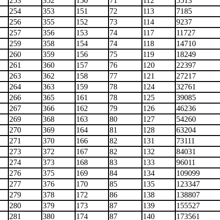
253
352
150
71
112
5513
254
353
151
72
113
7185
256
355
152
73
114
9237
257
356
153
74
117
11727
259
358
154
74
118
14710
260
359
156
75
119
18249
261
360
157
76
120
22397
263
362
158
77
121
27217
264
363
159
78
124
32761
266
365
161
78
125
39085
267
366
162
79
126
46236
269
368
163
80
127
54260
270
369
164
81
128
63204
271
370
166
82
131
73111
273
372
167
82
132
84031
274
373
168
83
133
96011
276
375
169
84
134
109099
277
376
170
85
135
123347
279
378
172
86
138
138807
280
379
173
87
139
155527
281
380
174
87
140
173561