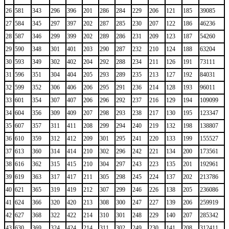
26
581
343
296
396
201
286
284
229
206
121
185
39085
27
584
345
297
397
202
287
285
230
207
122
186
46236
28
587
346
299
399
202
289
286
231
209
123
187
54260
29
590
348
301
401
203
290
287
232
210
124
188
63204
30
593
349
302
402
204
292
288
234
211
126
191
73111
31
596
351
304
404
205
293
289
235
213
127
192
84031
32
599
352
306
406
206
295
291
236
214
128
193
96011
33
601
354
307
407
206
296
292
237
216
129
194
109099
34
604
356
309
409
207
298
293
238
217
130
195
123347
35
607
357
311
411
208
299
294
240
219
132
198
138807
36
610
359
312
412
209
301
295
241
220
133
199
155527
37
613
360
314
414
210
302
296
242
221
134
200
173561
38
616
362
315
415
210
304
297
243
223
135
201
192961
39
619
363
317
417
211
305
298
245
224
137
202
213786
40
621
365
319
419
212
307
299
246
226
138
205
236086
41
624
366
320
420
213
308
300
247
227
139
206
259919
42
627
368
322
422
214
310
301
248
229
140
207
285342
43
630
369
324
424
214
311
302
249
230
141
208
312411