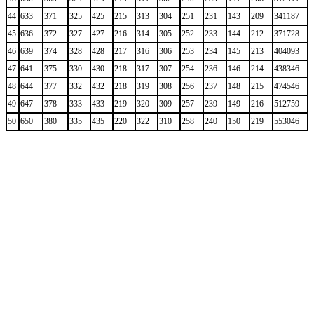
44
633
371
325
425
215
313
304
251
231
143
209
341187
45
636
372
327
427
216
314
305
252
233
144
212
371728
46
639
374
328
428
217
316
306
253
234
145
213
404093
47
641
375
330
430
218
317
307
254
236
146
214
438346
48
644
377
332
432
218
319
308
256
237
148
215
474546
49
647
378
333
433
219
320
309
257
239
149
216
512759
50
650
380
335
435
220
322
310
258
240
150
219
553046