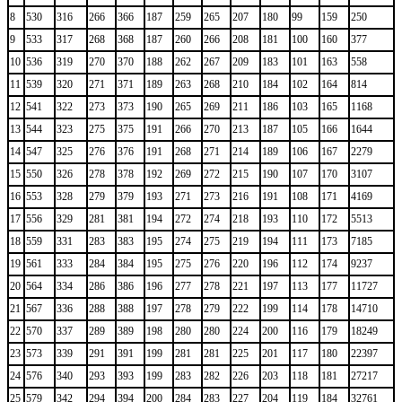
8
530
316
266
366
187
259
265
207
180
99
159
250
9
533
317
268
368
187
260
266
208
181
100
160
377
10
536
319
270
370
188
262
267
209
183
101
163
558
11
539
320
271
371
189
263
268
210
184
102
164
814
12
541
322
273
373
190
265
269
211
186
103
165
1168
13
544
323
275
375
191
266
270
213
187
105
166
1644
14
547
325
276
376
191
268
271
214
189
106
167
2279
15
550
326
278
378
192
269
272
215
190
107
170
3107
16
553
328
279
379
193
271
273
216
191
108
171
4169
17
556
329
281
381
194
272
274
218
193
110
172
5513
18
559
331
283
383
195
274
275
219
194
111
173
7185
19
561
333
284
384
195
275
276
220
196
112
174
9237
20
564
334
286
386
196
277
278
221
197
113
177
11727
21
567
336
288
388
197
278
279
222
199
114
178
14710
22
570
337
289
389
198
280
280
224
200
116
179
18249
23
573
339
291
391
199
281
281
225
201
117
180
22397
24
576
340
293
393
199
283
282
226
203
118
181
27217
25
579
342
294
394
200
284
283
227
204
119
184
32761