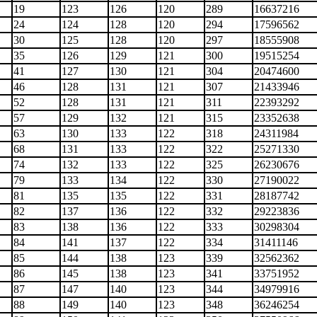
19
123
126
120
289
16637216
24
124
128
120
294
17596562
30
125
128
120
297
18555908
35
126
129
121
300
19515254
41
127
130
121
304
20474600
46
128
131
121
307
21433946
52
128
131
121
311
22393292
57
129
132
121
315
23352638
63
130
133
122
318
24311984
68
131
133
122
322
25271330
74
132
133
122
325
26230676
79
133
134
122
330
27190022
81
135
135
122
331
28187742
82
137
136
122
332
29223836
83
138
136
122
333
30298304
84
141
137
122
334
31411146
85
144
138
123
339
32562362
86
145
138
123
341
33751952
87
147
140
123
344
34979916
88
149
140
123
348
36246254