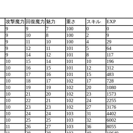
さ
攻撃魔力
回復魔力
魅力
重さ
スキル
EX
9
9
7
100
0
0
9
10
8
100
2
9
9
11
10
100
4
29
9
12
11
101
5
64
9
14
12
101
8
117
10
15
14
101
10
196
10
16
15
101
12
312
10
17
16
101
15
483
10
18
17
102
17
728
10
19
19
102
20
1080
10
21
20
102
23
1573
10
22
21
102
24
2255
10
23
23
102
27
3176
10
24
24
103
31
4402
10
25
25
103
32
6002
11
26
27
103
36
8055