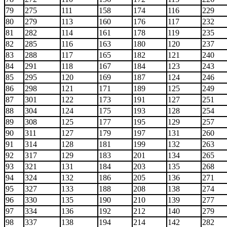
79
275
111
158
174
116
229
80
279
113
160
176
117
232
81
282
114
161
178
119
235
82
285
116
163
180
120
237
83
288
117
165
182
121
240
84
291
118
167
184
123
243
85
295
120
169
187
124
246
86
298
121
171
189
125
249
87
301
122
173
191
127
251
88
304
124
175
193
128
254
89
308
125
177
195
129
257
90
311
127
179
197
131
260
91
314
128
181
199
132
263
92
317
129
183
201
134
265
93
321
131
184
203
135
268
94
324
132
186
205
136
271
95
327
133
188
208
138
274
96
330
135
190
210
139
277
97
334
136
192
212
140
279
98
337
138
194
214
142
282