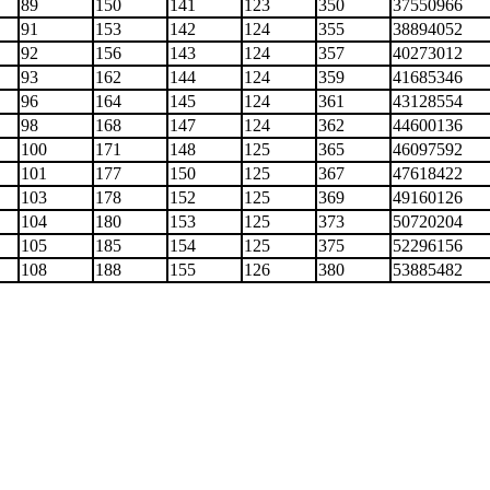
89
150
141
123
350
37550966
91
153
142
124
355
38894052
92
156
143
124
357
40273012
93
162
144
124
359
41685346
96
164
145
124
361
43128554
98
168
147
124
362
44600136
100
171
148
125
365
46097592
101
177
150
125
367
47618422
103
178
152
125
369
49160126
104
180
153
125
373
50720204
105
185
154
125
375
52296156
108
188
155
126
380
53885482