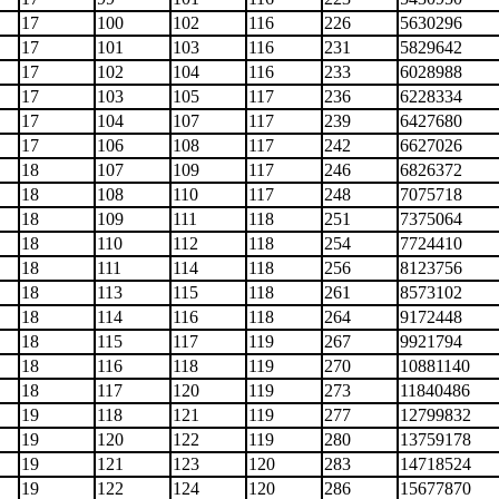
17
100
102
116
226
5630296
17
101
103
116
231
5829642
17
102
104
116
233
6028988
17
103
105
117
236
6228334
17
104
107
117
239
6427680
17
106
108
117
242
6627026
18
107
109
117
246
6826372
18
108
110
117
248
7075718
18
109
111
118
251
7375064
18
110
112
118
254
7724410
18
111
114
118
256
8123756
18
113
115
118
261
8573102
18
114
116
118
264
9172448
18
115
117
119
267
9921794
18
116
118
119
270
10881140
18
117
120
119
273
11840486
19
118
121
119
277
12799832
19
120
122
119
280
13759178
19
121
123
120
283
14718524
19
122
124
120
286
15677870