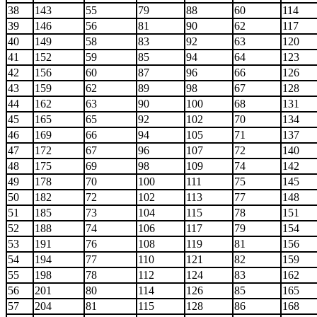
38
143
55
79
88
60
114
39
146
56
81
90
62
117
40
149
58
83
92
63
120
41
152
59
85
94
64
123
42
156
60
87
96
66
126
43
159
62
89
98
67
128
44
162
63
90
100
68
131
45
165
65
92
102
70
134
46
169
66
94
105
71
137
47
172
67
96
107
72
140
48
175
69
98
109
74
142
49
178
70
100
111
75
145
50
182
72
102
113
77
148
51
185
73
104
115
78
151
52
188
74
106
117
79
154
53
191
76
108
119
81
156
54
194
77
110
121
82
159
55
198
78
112
124
83
162
56
201
80
114
126
85
165
57
204
81
115
128
86
168