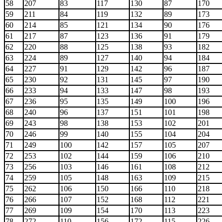
58
207
83
117
130
87
170
59
211
84
119
132
89
173
60
214
85
121
134
90
176
61
217
87
123
136
91
179
62
220
88
125
138
93
182
63
224
89
127
140
94
184
64
227
91
129
142
96
187
65
230
92
131
145
97
190
66
233
94
133
147
98
193
67
236
95
135
149
100
196
68
240
96
137
151
101
198
69
243
98
138
153
102
201
70
246
99
140
155
104
204
71
249
100
142
157
105
207
72
253
102
144
159
106
210
73
256
103
146
161
108
212
74
259
105
148
163
109
215
75
262
106
150
166
110
218
76
266
107
152
168
112
221
77
269
109
154
170
113
223
78
272
110
156
172
115
226