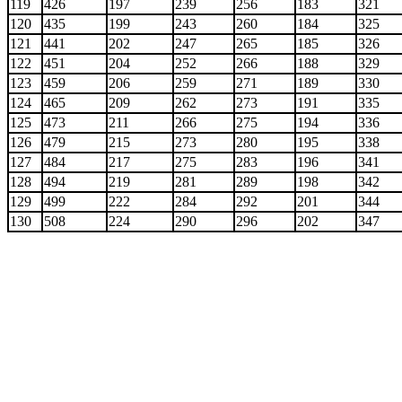
119
426
197
239
256
183
321
120
435
199
243
260
184
325
121
441
202
247
265
185
326
122
451
204
252
266
188
329
123
459
206
259
271
189
330
124
465
209
262
273
191
335
125
473
211
266
275
194
336
126
479
215
273
280
195
338
127
484
217
275
283
196
341
128
494
219
281
289
198
342
129
499
222
284
292
201
344
130
508
224
290
296
202
347