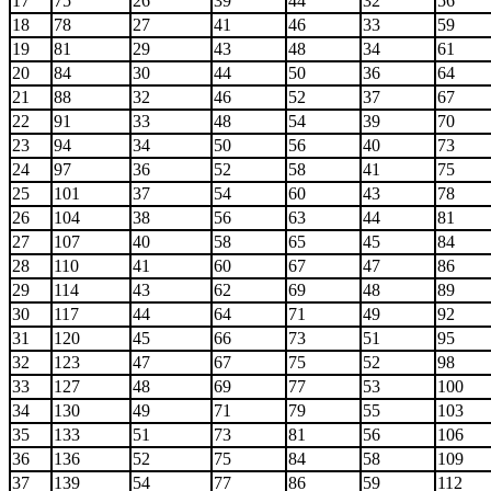
17
75
26
39
44
32
56
18
78
27
41
46
33
59
19
81
29
43
48
34
61
20
84
30
44
50
36
64
21
88
32
46
52
37
67
22
91
33
48
54
39
70
23
94
34
50
56
40
73
24
97
36
52
58
41
75
25
101
37
54
60
43
78
26
104
38
56
63
44
81
27
107
40
58
65
45
84
28
110
41
60
67
47
86
29
114
43
62
69
48
89
30
117
44
64
71
49
92
31
120
45
66
73
51
95
32
123
47
67
75
52
98
33
127
48
69
77
53
100
34
130
49
71
79
55
103
35
133
51
73
81
56
106
36
136
52
75
84
58
109
37
139
54
77
86
59
112