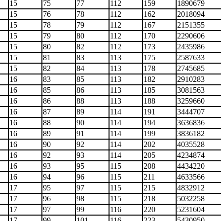
15
75
77
112
159
1890679
15
76
78
112
162
2018094
15
78
79
112
167
2151355
15
79
80
112
170
2290606
15
80
82
112
173
2435986
15
81
83
113
175
2587633
15
82
84
113
178
2745685
16
83
85
113
182
2910283
16
85
86
113
185
3081563
16
86
88
113
188
3259660
16
87
89
114
191
3444707
16
88
90
114
194
3636836
16
89
91
114
199
3836182
16
90
92
114
202
4035528
16
92
93
114
205
4234874
16
93
95
115
208
4434220
16
94
96
115
211
4633566
17
95
97
115
215
4832912
17
96
98
115
218
5032258
17
97
99
116
220
5231604
17
99
101
116
223
5430950