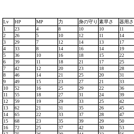
Lv
HP
MP
力
身の守り
素早さ
器用
1
23
4
8
10
10
11
2
26
5
10
12
11
14
3
29
7
12
14
13
17
4
33
8
14
16
14
19
5
36
10
16
18
15
22
6
39
11
18
21
17
25
7
42
12
20
23
18
28
8
46
14
21
25
20
31
9
49
15
23
27
21
33
10
52
16
25
29
22
36
11
55
18
27
31
24
39
12
59
19
29
33
25
42
13
62
21
31
35
26
45
14
65
22
33
37
28
47
15
68
23
35
39
29
50
16
72
25
37
42
30
53