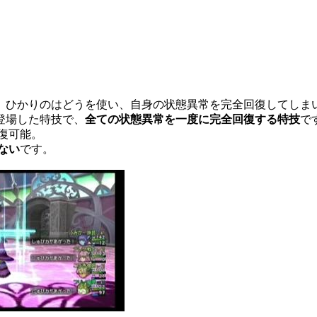
、ひかりのはどうを使い、自身の状態異常を完全回復してしま
登場した特技で、
全ての状態異常を一度に完全回復する特技
で
復可能。
ない
です。