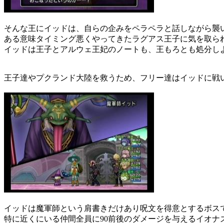
そんな王にイッドは、自らの企みをペラペラと話しながら襲
ある意味タイミング悪くやってきたラグアス王子に気を取ら
イッドは王子とアルウェ王妃のノートも、王もろとも処分し
王子達やプクランド大陸を救うため、フリー達はイッドに戦
イッドは魔軍師という肩書きだけあり呪文を得意とするボス
特に近くにいる仲間全員に90前後のダメージを与えるイオナ