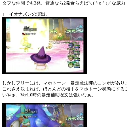
タフな仲間でも3発、普通なら2発食らえば＼(＾o＾)／な威力
↓ イオナズンの演出。
しかしフリーには、マホトーン＋暴走魔法陣のコンボがあり
これさえ決まれば、ほとんどの相手をマホトーン状態にする
いやぁ、Ver1.0時の暴走補助呪文は強いなぁ。