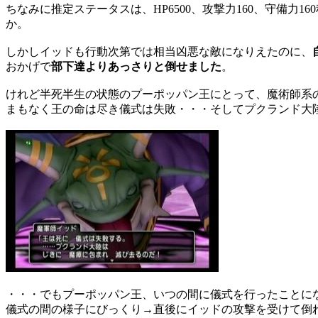
ちなみに推定ステータスは、HP6500、攻撃力160、守備
か。
しかしイッドも行動次第では相当凶悪な敵になりえたのに、
おかげで
部下達よりあっさりと倒せました
。
けれど半死半生の状態のプーポッパン王にとって、魔術師系
まもなく王の命は尽き儀式は失敗・・・そしてプクランド大
・・・でもプーポッパン王、いつの間に儀式を行ったことに
儀式の間の様子にびっくり→直後にイッドの攻撃を受けて倒